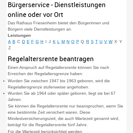
Bürgerservice - Dienstleistungen
online oder vor Ort
Das Rathaus Friesenheim bietet den Bürgerinnen und
Bürgern viele Dienstleistungen an.
Leistungen
A
B
C
D
E
F
G
H
I
J
K
L
M
N
O
P
Q
R
S
T
U
V
W
X
Y
Z
Regelaltersrente beantragen
Einen Anspruch auf Regelaltersrente können Sie nach
Erreichen der Regelaltersgrenze haben:
Wurden Sie zwischen 1947 bis 1963 geboren, wird die
Regelaltersgrenze stufenweise angehoben.
Wurden Sie ab 1964 oder später geboren, liegt sie bei 67
Jahren.
Sie können die Regelaltersrente nur beanspruchen, wenn Sie
eine bestimmte Zeit versichert waren. Diese
Mindestversicherungszeit, die auch Wartezeit genannt wird,
beträgt für die Regelaltersrente fünf Jahre.
Für die Wartezeit berücksichtigt werden: