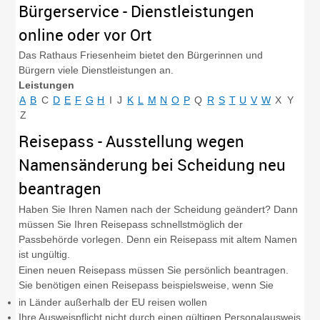
Bürgerservice - Dienstleistungen
online oder vor Ort
Das Rathaus Friesenheim bietet den Bürgerinnen und
Bürgern viele Dienstleistungen an.
Leistungen
A
B
C
D
E
F
G
H
I
J
K
L
M
N
O
P
Q
R
S
T
U
V
W
X
Y
Z
Reisepass - Ausstellung wegen
Namensänderung bei Scheidung neu
beantragen
Haben Sie Ihren Namen nach der Scheidung geändert? Dann
müssen Sie Ihren Reisepass schnellstmöglich der
Passbehörde vorlegen. Denn ein Reisepass mit altem Namen
ist ungültig.
Einen neuen Reisepass müssen Sie persönlich beantragen.
Sie benötigen einen Reisepass beispielsweise, wenn Sie
in Länder außerhalb der EU reisen wollen
Ihre Ausweispflicht nicht durch einen gültigen Personalausweis