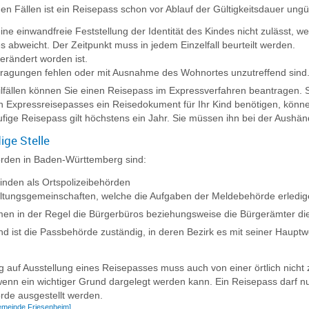
den Fällen ist ein Reisepass schon vor Ablauf der Gültigkeitsdauer ungül
ine einwandfreie Feststellung der Identität des Kindes nicht zulässt, w
s abweicht. Der Zeitpunkt muss in jedem Einzelfall beurteilt werden.
erändert worden ist.
ragungen fehlen oder mit Ausnahme des Wohnortes unzutreffend sind
ilfällen können Sie einen Reisepass im Expressverfahren beantragen. Sol
 Expressreisepasses ein Reisedokument für Ihr Kind benötigen, könne
ufige Reisepass gilt höchstens ein Jahr. Sie müssen ihn bei der Aus
ige Stelle
rden in Baden-Württemberg sind:
nden als Ortspolizeibehörden
ltungsgemeinschaften,
welche die Aufgaben der Meldebehörde erledige
en in der Regel die Bürgerbüros beziehungsweise die Bürgerämter di
ind ist die Passbehörde zuständig, in deren Bezirk es
mit seiner Haupt
g auf Ausstellung eines Reisepasses muss auch von einer örtlich nicht
enn ein wichtiger Grund dargelegt werden kann. Ein Reisepass darf nu
de ausgestellt werden.
meinde Friesenheim]