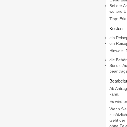
Geburtsur
Bei der A
weitere U
Tipp: Erk
Kosten
ein Reise
ein Reise
Hinweis: 
die Behör
Sie die A
beantrag
Bearbeit
Ab Antrag
kann.
Es wird e
Wenn Sie 
zusätzlic
Geht der 
ohne Feie