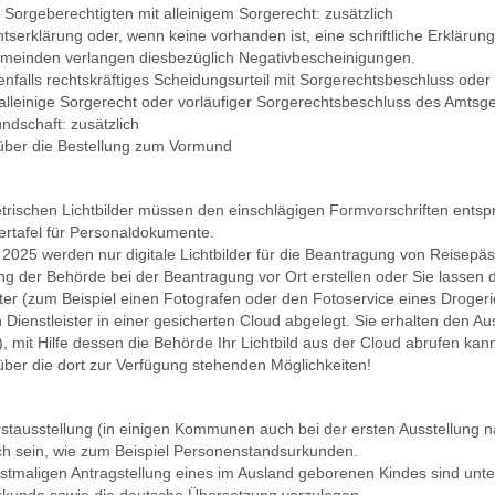
 Sorgeberechtigten mit alleinigem Sorgerecht: zusätzlich
tserklärung oder, wenn keine vorhanden ist, eine schriftliche Erklärung
meinden verlangen diesbezüglich Negativbescheinigungen.
falls rechtskräftiges Scheidungsurteil mit Sorgerechtsbeschluss oder 
alleinige Sorgerecht oder vorläufiger Sorgerechtsbeschluss des Amtsger
ndschaft: zusätzlich
über die Bestellung zum Vormund
trischen Lichtbilder müssen den einschlägigen Formvorschriften entspre
rtafel für Personaldokumente.
 2025 werden nur digitale Lichtbilder für die Beantragung von Reisepäs
ng der Behörde bei der Beantragung vor Ort erstellen oder Sie lassen da
ster (zum Beispiel einen Fotografen oder den Fotoservice eines Drogeri
 Dienstleister in einer gesicherten Cloud abgelegt.
Sie erhalten den Au
 mit Hilfe dessen die Behörde Ihr Lichtbild aus der Cloud
abrufen kan
ber die dort zur Verfügung stehenden Möglichkeiten!
rstausstellung (in einigen Kommunen auch bei der ersten Ausstellung
ich sein, wie zum Beispiel Personenstandsurkunden.
rstmaligen Antragstellung eines im Ausland geborenen Kindes sind unt