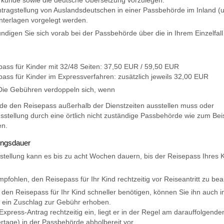
kunde sowie die deutsche Übersetzung vorzulegen.
ntragstellung von Auslandsdeutschen in einer Passbehörde im Inland
nterlagen vorgelegt werden.
undigen Sie sich vorab bei der Passbehörde über die in Ihrem Einzelfall
pass für Kinder mit 32/48 Seiten: 37,50 EUR / 59,50 EUR
pass für Kinder im Expressverfahren: zusätzlich jeweils 32,00 EUR
Die Gebühren verdoppeln sich, wenn
de den Reisepass außerhalb der Dienstzeiten ausstellen muss oder
usstellung durch eine örtlich nicht zuständige Passbehörde wie zum 
en.
ungsdauer
stellung kann es bis zu acht Wochen dauern, bis der Reisepass Ihres
mpfohlen, den Reisepass für Ihr Kind rechtzeitig vor Reiseantritt zu be
den Reisepass für Ihr Kind schneller benötigen, können Sie ihn auch
h ein Zuschlag zur Gebühr erhoben.
Express-Antrag rechtzeitig ein, liegt er in der Regel am darauffolgende
rtage) in der Passbehörde abholbereit vor.