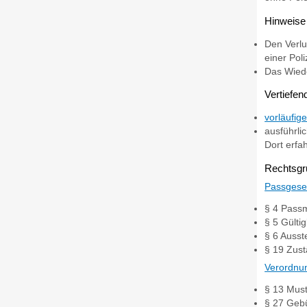
Hinweise
Den Verlu
einer Pol
Das Wiede
Vertiefen
vorläufig
ausführli
Dort erfa
Rechtsgr
Passgese
§ 4
Passm
§ 5 Gülti
§ 6 Ausst
§ 19 Zust
Verordnu
§ 13
Must
§ 27
Geb