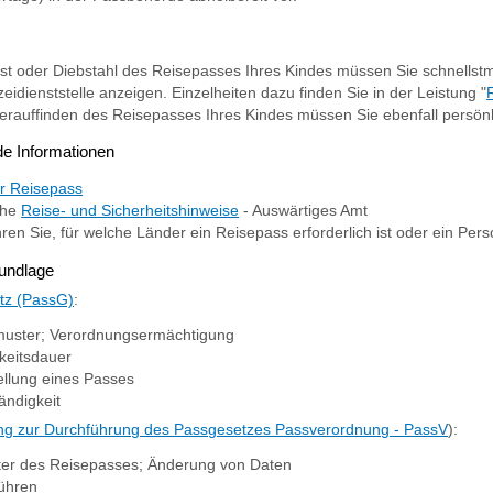
st oder Diebstahl des Reisepasses Ihres Kindes müssen Sie schnellstm
izeidienststelle anzeigen.
Einzelheiten dazu finden Sie in der Leistung "
rauffinden des Reisepasses Ihres Kindes müssen Sie ebenfall persönl
de Informationen
er Reisepass
che
Reise- und Sicherheitshinweise
- Auswärtiges Amt
hren Sie, für welche Länder ein Reisepass erforderlich ist oder ein Per
undlage
tz (PassG)
:
uster; Verordnungsermächtigung
gkeitsdauer
ellung eines Passes
ändigkeit
ng zur Durchführung des Passgesetzes Passverordnung - PassV
):
er des Reisepasses; Änderung von Daten
ühren