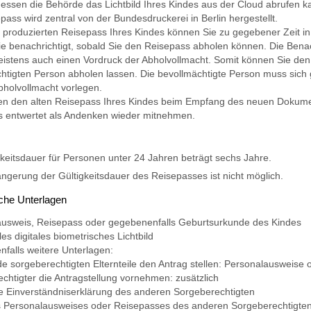
 dessen die Behörde das Lichtbild Ihres Kindes aus der Cloud abrufen k
pass wird
zentral von der Bundesdruckerei in Berlin hergestellt.
g produzierten Reisepass Ihres Kindes können Sie zu gegebener Zeit i
e benachrichtigt, sobald Sie den Reisepass abholen können. Die Bena
eistens auch einen Vordruck der Abholvollmacht. Somit können Sie den
htigten Person abholen lassen. Die bevollmächtigte Person muss sic
bholvollmacht vorlegen.
en den alten Reisepass Ihres Kindes beim Empfang des neuen Dokume
 entwertet als Andenken wieder mitnehmen.
gkeitsdauer
für Personen unter 24 Jahren beträgt sechs Jahre.
ängerung der Gültigkeitsdauer des Reisepasses ist nicht möglich.
iche Unterlagen
ausweis,
Reisepass
oder
gegebenenfalls Geburtsurkunde des Kindes
les digitales biometrisches Lichtbild
falls weitere Unterlagen
:
e sorgeberechtigten Elternteile den Antrag stellen: Personalausweise o
chtigter die Antragstellung vornehmen: zusätzlich
che Einverständniserklärung des anderen Sorgeberechtigten
s Personalausweises oder Reisepasses des anderen Sorgeberechtigte