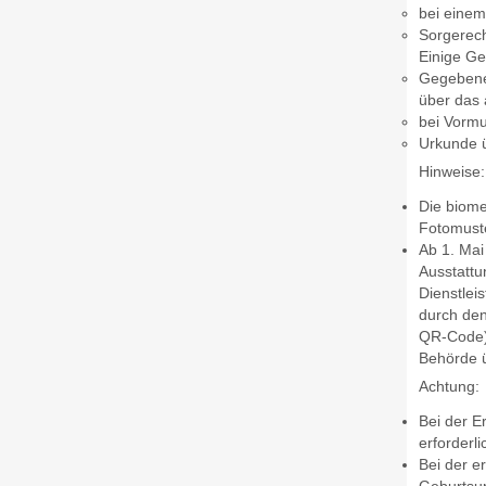
bei einem
Sorgerech
Einige Ge
Gegebenen
über das 
bei Vormu
Urkunde 
Hinweise:
Die biome
Fotomuste
Ab 1. Mai
Ausstattu
Dienstlei
durch den
QR-Code),
Behörde ü
Achtung:
Bei der E
erforderl
Bei der e