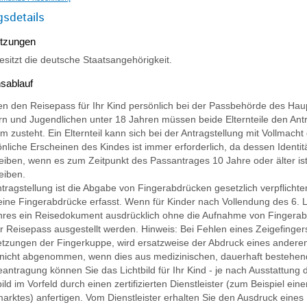
gsdetails
tzungen
besitzt die deutsche Staatsangehörigkeit.
sablauf
n den Reisepass für Ihr Kind persönlich bei der Passbehörde des Ha
rn und Jugendlichen unter 18 Jahren müssen beide Elternteile den Antra
 zusteht. Ein Elternteil kann sich bei der Antragstellung mit Vollmach
nliche Erscheinen des Kindes ist immer erforderlich, da dessen Identi
eiben, wenn es zum Zeitpunkt des Passantrages 10 Jahre oder älter ist.
eiben.
ntragstellung ist die Abgabe von Fingerabdrücken gesetzlich verpflichten
ine Fingerabdrücke erfasst. Wenn für Kinder nach Vollendung des 6. L
res ein Reisedokument ausdrücklich ohne die Aufnahme von Fingerab
er Reisepass ausgestellt werden
. Hinweis: Bei Fehlen eines Zeigefinge
etzungen der Fingerkuppe, wird ersatzweise
der
Abdruck
eines andere
nicht abgenommen, wenn dies aus medizinischen, dauerhaft bestehen
Beantragung können Sie
das Lichtbild für Ihr Kind - je nach Ausstattung
bild im Vorfeld durch einen zertifizierten Dienstleister (zum Beispiel e
arktes) anfertigen. Vom Dienstleister erhalten Sie den Ausdruck eines