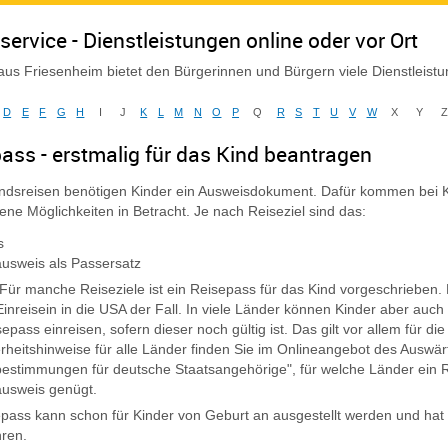
service - Dienstleistungen online oder vor Ort
us Friesenheim bietet den Bürgerinnen und Bürgern viele Dienstleist
D
E
F
G
H
I
J
K
L
M
N
O
P
Q
R
S
T
U
V
W
X
Y
ass - erstmalig für das Kind beantragen
ndsreisen benötigen Kinder ein Ausweisdokument. Dafür kommen bei K
ene Möglichkeiten in Betracht. Je nach Reiseziel sind das:
s
usweis als Passersatz
Für manche Reiseziele ist ein Reisepass für das Kind vorgeschrieben.
Einreisein in die USA der Fall.
In viele Länder können Kinder aber auch
epass einreisen, sofern dieser noch gültig ist
. Das gilt vor allem für 
rheitshinweise für alle Länder finden Sie im Onlineangebot des Auswär
bestimmungen für deutsche Staatsangehörige", für welche Länder ein Re
ausweis genügt.
pass kann schon für Kinder von Geburt an ausgestellt werden und hat f
ren.