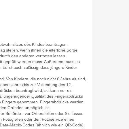
uptwohnsitzes des Kindes beantragen.
g stellen, wenn ihnen die elterliche Sorge
t durch den anderen vertreten lassen.
tät geprüft werden muss.
Außerdem muss es
 Es ist auch zulässig, dass jüngere Kinder
d. Von Kindern, die noch nicht 6 Jahre alt sind,
ebensjahres bis zur Vollendung des 12.
drücken beantragt wird,
so kann nur ein
rs, ungenügender Qualität des Fingerabdrucks
n Fingers
genommen. Fingerabdrücke werden
den Gründen unmöglich ist.
 der Behörde - vor Ort erstellen oder Sie lassen
inen Fotografen oder den Fotoservice eines
 Data-Matrix-Codes (ähnlich wie ein QR-Code),