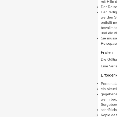
mit Hilfe
Der Reise
Den ferti
werden Si
enthält m
bevollmäc
und die A
Sie müss
Reisepass
Fristen
Die Gülti
Eine Verl
Erforderl
Personal
ein aktuel
gegebenen
wenn beid
Sorgebere
schriftli
Kopie de