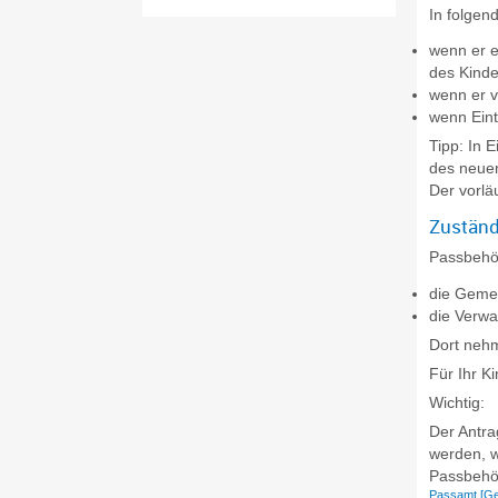
In folgen
wenn er e
des Kinde
wenn er v
wenn Eint
Tipp:
In E
des neuen
Der vorlä
Zuständ
Passbehö
die Gemei
die Verwa
Dort nehm
Für Ihr K
Wichtig:
Der Antra
werden, w
Passbehör
Passamt [Ge