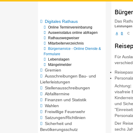
Bürger
Das Ratha
Digitales Rathaus
Leistungen
Online Terminvereinbarung
Ausweisstatus online abfragen
A
B
C
Rathauswegweiser
Mitarbeiterverzeichnis
Reisep
Bürgerservice - Online Dienste &
Formulare
Für Ausla
Lebenslagen
verschied
Mängelmelder
Gremien
Reisepas
Ausschreibungen Bau- und
Personala
Lieferleistungen
Achtung
:
Stellenausschreibungen
visafreie 
Abfalltermine
Kinderreis
Finanzen und Statistik
und Siche
Wahlen
"Einreise
Freiwillige Feuerwehr
Personal
Satzungen/Richtlinien
Der Reise
Sicherheit und
sechs Jah
Bevölkerungsschutz