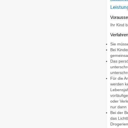
Leistun
Vorausse
Ihr Kind 
Verfahren
Sie müsse
Bei Kinde
gemeinsam
Das persö
unterschr
unterschr
Für die A
werden ke
Lebensjah
vorläufig
oder Verl
nur dann 
Bei der 
das Licht
Drogeriem