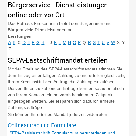
Bürgerservice - Dienstleistungen
online oder vor Ort
Das Rathaus Friesenheim bietet den Bürgerinnen und
Bürgern viele Dienstleistungen an.
Leistungen
A
B
C
D
E
F
G
H
I
J
K
L
M
N
O
P
Q
R
S
T
U
V
W
X
Y
Z
SEPA-Lastschriftmandat erteilen
Mit der Erteilung des SEPA-Lastschriftmandats stimmen Sie
dem Einzug einer fälligen Zahlung zu und erteilen gleichzeitig
Ihrem Kreditinstitut den Auftrag, die Zahlung einzulösen.
Die von Ihnen zu zahlenden Beträge können so automatisch
von Ihrem Konto zu einem vorab bestimmten Zeitpunkt
eingezogen werden. Sie ersparen sich dadurch erneute
Zahlungsaufträge.
Sie können Ihr erteiltes Mandat jederzeit widerrufen.
Onlineantrag und Formulare
SEPA-Basislastschrift Formular zum herunterladen und