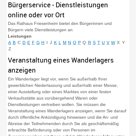
Bürgerservice - Dienstleistungen
online oder vor Ort
Das Rathaus Friesenheim bietet den Bürgerinnen und
Bürgern viele Dienstleistungen an.
Leistungen
A
B
C
D
E
F
G
H
I
J
K
L
M
N
O
P
Q
R
S
T
U
V
W
X
Y
Z
Veranstaltung eines Wanderlagers
anzeigen
Ein Wanderlager liegt vor, wenn Sie außerhalb Ihrer
gewerblichen Niederlassung und außerhalb einer Messe,
einer Ausstellung oder eines Marktes von einer festen
Verkaufsstätte aus vorübergehend Waren oder
Dienstleistungen vertreiben wollen. Sie müssen die
Veranstaltung eines Wanderlagers anzeigen, wenn Sie darauf
durch öffentliche Ankündigung hinweisen und die An- und
Abreise der Teilnehmenden durch Sie als geschäftsmäßig
erbrachte Beförderung oder von Personen im