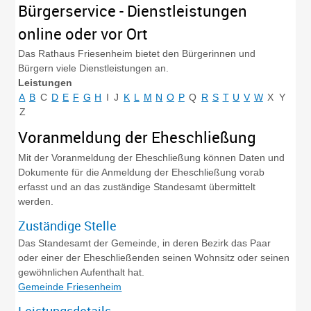
Bürgerservice - Dienstleistungen
online oder vor Ort
Das Rathaus Friesenheim bietet den Bürgerinnen und
Bürgern viele Dienstleistungen an.
Leistungen
A
B
C
D
E
F
G
H
I
J
K
L
M
N
O
P
Q
R
S
T
U
V
W
X
Y
Z
Voranmeldung der Eheschließung
Mit der Voranmeldung der Eheschließung können Daten und
Dokumente für die Anmeldung der Eheschließung vorab
erfasst und an das zuständige Standesamt übermittelt
werden.
Zuständige Stelle
Das Standesamt der Gemeinde, in deren Bezirk das Paar
oder einer der Eheschließenden seinen Wohnsitz oder seinen
gewöhnlichen Aufenthalt hat.
Gemeinde Friesenheim