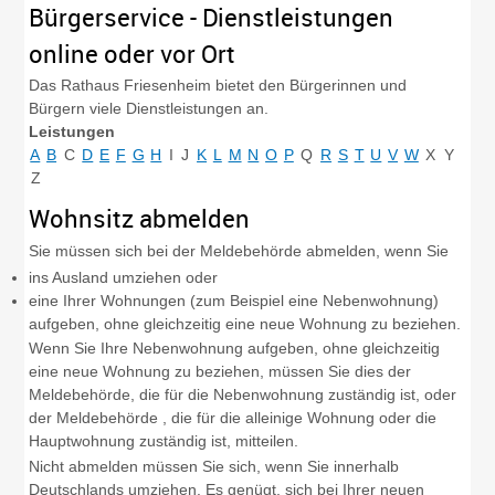
Bürgerservice - Dienstleistungen
online oder vor Ort
Das Rathaus Friesenheim bietet den Bürgerinnen und
Bürgern viele Dienstleistungen an.
Leistungen
A
B
C
D
E
F
G
H
I
J
K
L
M
N
O
P
Q
R
S
T
U
V
W
X
Y
Z
Wohnsitz abmelden
Sie müssen sich bei der Meldebehörde abmelden, wenn Sie
ins Ausland umziehen oder
eine Ihrer Wohnungen (zum Beispiel eine Nebenwohnung)
aufgeben, ohne gleichzeitig eine neue Wohnung zu beziehen.
Wenn Sie Ihre Nebenwohnung aufgeben, ohne gleichzeitig
eine neue Wohnung zu beziehen, müssen Sie dies der
Meldebehörde, die für die Nebenwohnung zuständig ist, oder
der Meldebehörde , die für die alleinige Wohnung oder die
Hauptwohnung zuständig ist, mitteilen.
Nicht abmelden müssen Sie sich, wenn Sie innerhalb
Deutschlands umziehen. Es genügt, sich bei Ihrer neuen