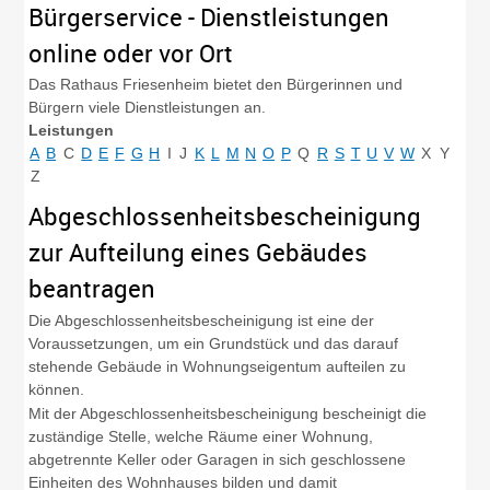
Bürgerservice - Dienstleistungen
online oder vor Ort
Das Rathaus Friesenheim bietet den Bürgerinnen und
Bürgern viele Dienstleistungen an.
Leistungen
A
B
C
D
E
F
G
H
I
J
K
L
M
N
O
P
Q
R
S
T
U
V
W
X
Y
Z
Abgeschlossenheitsbescheinigung
zur Aufteilung eines Gebäudes
beantragen
Die Abgeschlossenheitsbescheinigung ist eine der
Voraussetzungen, um ein Grundstück und das darauf
stehende Gebäude in Wohnungseigentum aufteilen zu
können.
Mit der Abgeschlossenheitsbescheinigung bescheinigt die
zuständige Stelle, welche Räume einer Wohnung,
abgetrennte Keller oder Garagen in sich geschlossene
Einheiten des Wohnhauses bilden und damit