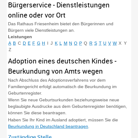
Bürgerservice - Dienstleistungen
online oder vor Ort
Das Rathaus Friesenheim bietet den Bürgerinnen und
Bürgern viele Dienstleistungen an.
Leistungen
A
B
C
D
E
F
G
H
I
J
K
L
M
N
O
P
Q
R
S
T
U
V
W
X
Y
Z
Adoption eines deutschen Kindes -
Beurkundung von Amts wegen
Nach Abschluss des Adoptionsverfahrens vor dem
Familiengericht erfolgt automatisch die Beurkundung im
Geburtenregister.
Wenn Sie neue Geburtsurkunden beziehungsweise neu
e
beglaubigte Ausdrucke aus dem Geburtenregister benötigen,
können Sie diese beantragen.
Haben Sie Ihr Kind im Ausland adoptiert, müssen Sie die
Beurkundung in Deutschland beantragen
.
Zuständige Stelle