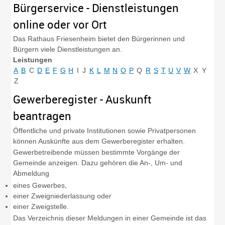
Bürgerservice - Dienstleistungen
online oder vor Ort
Das Rathaus Friesenheim bietet den Bürgerinnen und
Bürgern viele Dienstleistungen an.
Leistungen
A
B
C
D
E
F
G
H
I
J
K
L
M
N
O
P
Q
R
S
T
U
V
W
X
Y
Z
Gewerberegister - Auskunft
beantragen
Öffentliche und private Institutionen sowie Privatpersonen
können Auskünfte aus dem Gewerberegister erhalten.
Gewerbetreibende müssen bestimmte Vorgänge der
Gemeinde anzeigen. Dazu gehören die An-, Um- und
Abmeldung
eines Gewerbes,
einer Zweigniederlassung oder
einer Zweigstelle.
Das
Verzeichnis dieser Meldungen in einer Gemeinde ist das