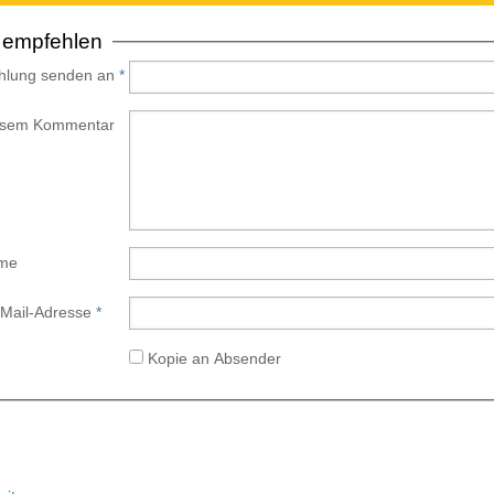
 empfehlen
hlung senden an
*
iesem Kommentar
ame
-Mail-Adresse
*
Kopie an Absender