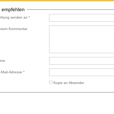
e empfehlen
hlung senden an
*
iesem Kommentar
ame
E-Mail-Adresse
*
Kopie an Absender