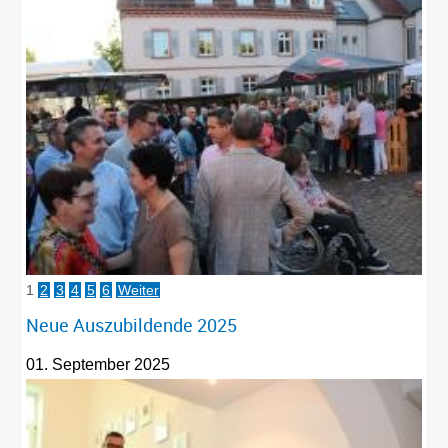
1
2
3
4
5
6
Weiter
Neue Auszubildende 2025
01. September 2025