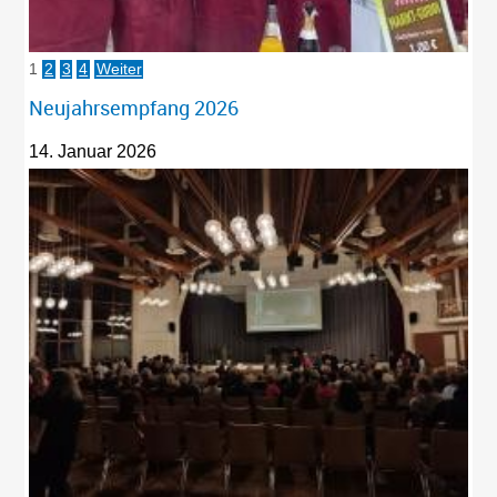
1
2
3
4
Weiter
Neujahrsempfang 2026
14. Januar 2026