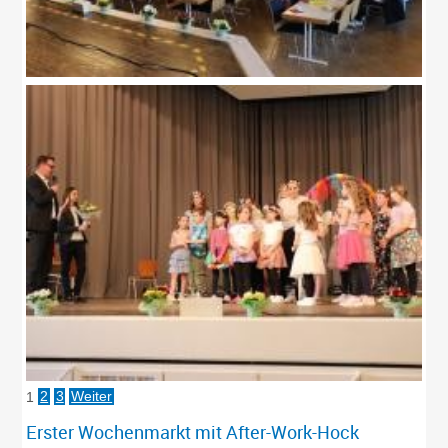
1
2
3
Weiter
Erster Wochenmarkt mit After-Work-Hock