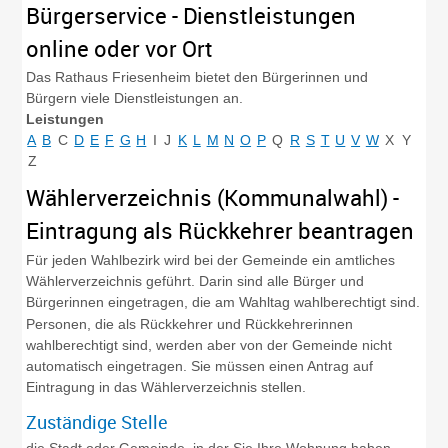
Bürgerservice - Dienstleistungen
online oder vor Ort
Das Rathaus Friesenheim bietet den Bürgerinnen und
Bürgern viele Dienstleistungen an.
Leistungen
A
B
C
D
E
F
G
H
I
J
K
L
M
N
O
P
Q
R
S
T
U
V
W
X
Y
Z
Wählerverzeichnis (Kommunalwahl) -
Eintragung als Rückkehrer beantragen
Für jeden Wahlbezirk wird bei der Gemeinde ein amtliches
Wählerverzeichnis geführt. Darin sind alle Bürger und
Bürgerinnen eingetragen, die am Wahltag wahlberechtigt sind.
Personen, die als Rückkehrer und Rückkehrerinnen
wahlberechtigt sind, werden aber von der Gemeinde nicht
automatisch eingetragen. Sie müssen einen Antrag auf
Eintragung in das Wählerverzeichnis stellen.
Zuständige Stelle
die Stadt oder Gemeinde, in der Sie Ihre Wohnung haben