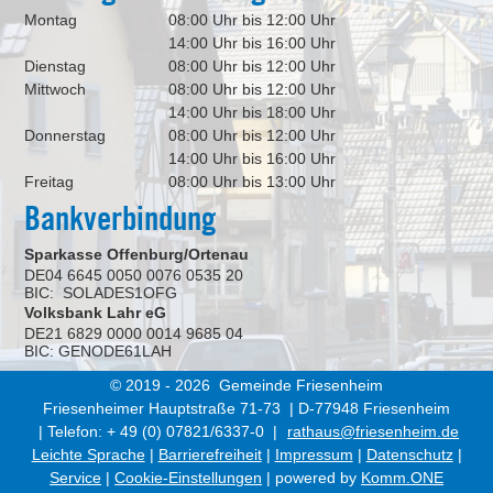
Montag
08:00 Uhr bis 12:00 Uhr
14:00 Uhr bis 16:00 Uhr
Dienstag
08:00 Uhr bis 12:00 Uhr
Mittwoch
08:00 Uhr bis 12:00 Uhr
14:00 Uhr bis 18:00 Uhr
Donnerstag
08:00 Uhr bis 12:00 Uhr
14:00 Uhr bis 16:00 Uhr
Freitag
08:00 Uhr bis 13:00 Uhr
Bankverbindung
Sparkasse Offenburg/Ortenau
DE04 6645 0050 0076 0535 20
BIC: SOLADES1OFG
Volksbank Lahr eG
DE21 6829 0000 0014 9685 04
BIC: GENODE61LAH
© 2019 - 2026 Gemeinde Friesenheim
Friesenheimer Hauptstraße 71-73 | D-77948 Friesenheim
| Telefon: + 49 (0) 07821/6337-0 |
rathaus@friesenheim.de
Leichte Sprache
|
Barrierefreiheit
|
Impressum
|
Datenschutz
|
Service
|
Cookie-Einstellungen
| powered by
Komm.ONE