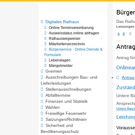
Bürger
Das Ratha
Digitales Rathaus
Leistungen
Online Terminvereinbarung
Ausweisstatus online abfragen
A
B
C
Rathauswegweiser
Mitarbeiterverzeichnis
Antrag
Bürgerservice - Online Dienste &
Formulare
Antrag fü
Lebenslagen
Mängelmelder
Onlinea
Gremien
Ausschreibungen Bau- und
Antrag
Lieferleistungen
Zuständ
Stellenausschreibungen
Abfalltermine
Untere B
Finanzen und Statistik
Ansprechp
Wahlen
Untere Baur
Freiwillige Feuerwehr
Leistun
Satzungen/Richtlinien
Sicherheit und
Vorausse
Bevölkerungsschutz