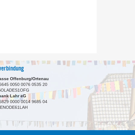
verbindung
asse Offenburg/Ortenau
6645 0050 0076 0535 20
 SOLADES1OFG
bank Lahr eG
6829 0000 0014 9685 04
GENODE61LAH