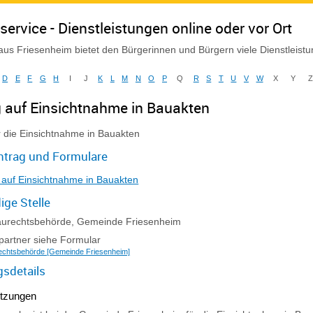
service - Dienstleistungen online oder vor Ort
us Friesenheim bietet den Bürgerinnen und Bürgern viele Dienstleist
D
E
F
G
H
I
J
K
L
M
N
O
P
Q
R
S
T
U
V
W
X
Y
 auf Einsichtnahme in Bauakten
r die Einsichtnahme in Bauakten
ntrag und Formulare
 auf Einsichtnahme in Bauakten
ige Stelle
aurechtsbehörde, Gemeinde Friesenheim
artner siehe Formular
echtsbehörde [Gemeinde Friesenheim]
gsdetails
tzungen