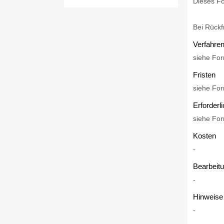
Dieses Fo
Bei Rückf
Verfahren
siehe For
Fristen
siehe For
Erforderl
siehe For
Kosten
-
Bearbeit
-
Hinweise
-