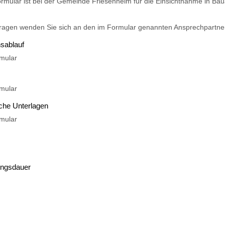
rmular ist bei der Gemeinde Friesenheim für die Einsichtnahme in Bau
ragen wenden Sie sich an den im Formular genannten Ansprechpartne
sablauf
mular
mular
iche Unterlagen
mular
ungsdauer