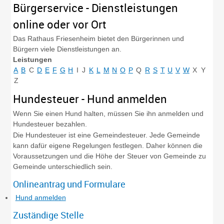
Bürgerservice - Dienstleistungen
online oder vor Ort
Das Rathaus Friesenheim bietet den Bürgerinnen und
Bürgern viele Dienstleistungen an.
Leistungen
A
B
C
D
E
F
G
H
I
J
K
L
M
N
O
P
Q
R
S
T
U
V
W
X
Y
Z
Hundesteuer - Hund anmelden
Wenn Sie einen Hund halten, müssen Sie ihn anmelden und
Hundesteuer bezahlen.
Die Hundesteuer ist eine Gemeindesteuer. Jede Gemeinde
kann dafür eigene Regelungen festlegen. Daher können die
Voraussetzungen und die Höhe der Steuer von Gemeinde zu
Gemeinde unterschiedlich sein.
Onlineantrag und Formulare
Hund anmelden
Zuständige Stelle