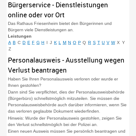
Bürgerservice - Dienstleistungen
online oder vor Ort
Das Rathaus Friesenheim bietet den Bürgerinnen und
Bürgern viele Dienstleistungen an.
Leistungen
A
B
C
D
E
F
G
H
I
J
K
L
M
N
O
P
Q
R
S
T
U
V
W
X
Y
Z
Personalausweis - Ausstellung wegen
Verlust beantragen
Haben Sie Ihren Personalausweis verloren oder wurde er
Ihnen gestohlen?
Dann sind Sie verpflichtet, dies der Personalausweisbehörde
(Bürgerbüro) schnellstmöglich mitzuteilen. Sie müssen die
Personalausweisbehörde auch darüber informieren, wenn Sie
das verloren geglaubte Dokument wiederfinden.
Hinweis: Wurde der Personalausweis gestohlen, zeigen Sie
den Verlust schnellstmöglich bei der Polizei an.
Einen neuen Ausweis müssen Sie persönlich beantragen und