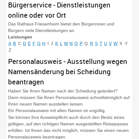
Bürgerservice - Dienstleistungen
online oder vor Ort
Das Rathaus Friesenheim bietet den Bürgerinnen und
Bürgern viele Dienstleistungen an.
Leistungen
A
B
C
D
E
F
G
H
I
J
K
L
M
N
O
P
Q
R
S
T
U
V
W
X
Y
Z
Personalausweis - Ausstellung wegen
Namensänderung bei Scheidung
beantragen
Haben Sie Ihren Namen nach der Scheidung geändert?
Dann müssen Sie Ihren Personalausweis schnellstmöglich auf
Ihren neuen Namen ausstellen lassen.
Ein Personalausweis mit alten Namen ist ungültig.
Sie können Ihre Ausweispflicht auch durch den Besitz eines
gültigen, auf den richtigen Namen ausgestellten Reisepasses
erfüllen.
Ist Ihnen das nicht möglich, müssen Sie einen neuen
Personalausweis beantragen.