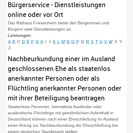
Bürgerservice - Dienstleistungen
online oder vor Ort
Das Rathaus Friesenheim bietet den Bürgerinnen und
Bürgern viele Dienstleistungen an.
Leistungen
A
B
C
D
E
F
G
H
I
J
K
L
M
N
O
P
Q
R
S
T
U
V
W
X
Y
Z
Nachbeurkundung einer im Ausland
geschlossenen Ehe als staatenlos
anerkannter Personen oder als
Flüchtling anerkannter Personen oder
mit ihrer Beteiligung beantragen
Staatenlose Personen, heimatlose Ausländer oder
ausländische Flüchtlinge mit gewöhnlichem Aufenthalt in
Deutschland können nach einer Eheschließung im Ausland
einen Antrag zur Nachbeurkundung der Eheschließung bei
einem deutschen Standesamt stellen.