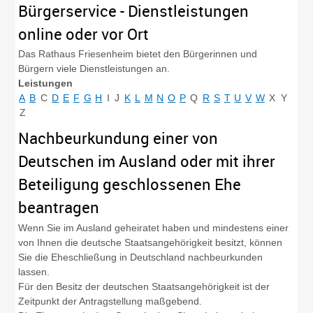
Bürgerservice - Dienstleistungen
online oder vor Ort
Das Rathaus Friesenheim bietet den Bürgerinnen und
Bürgern viele Dienstleistungen an.
Leistungen
A
B
C
D
E
F
G
H
I
J
K
L
M
N
O
P
Q
R
S
T
U
V
W
X
Y
Z
Nachbeurkundung einer von
Deutschen im Ausland oder mit ihrer
Beteiligung geschlossenen Ehe
beantragen
Wenn Sie im Ausland geheiratet haben und mindestens einer
von Ihnen die deutsche Staatsangehörigkeit besitzt, können
Sie die Eheschließung in Deutschland nachbeurkunden
lassen.
Für den Besitz der deutschen Staatsangehörigkeit ist der
Zeitpunkt der Antragstellung maßgebend.