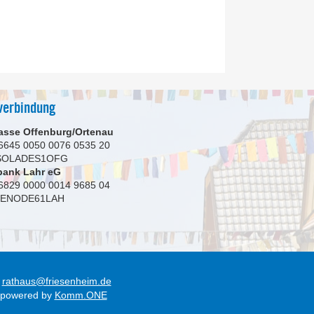
verbindung
asse Offenburg/Ortenau
6645 0050 0076 0535 20
 SOLADES1OFG
bank Lahr eG
6829 0000 0014 9685 04
GENODE61LAH
rathaus@friesenheim.de
 powered by
Komm.ONE