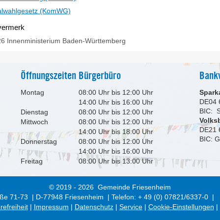
lwahlgesetz (KomWG)
vermerk
26 Innenministerium Baden-Württemberg
Öffnungszeiten Bürgerbüro
Bank
Montag
08:00 Uhr bis 12:00 Uhr
Spark
DE04 
14:00 Uhr bis 16:00 Uhr
BIC:
Dienstag
08:00 Uhr bis 12:00 Uhr
Volks
Mittwoch
08:00 Uhr bis 12:00 Uhr
DE21 
14:00 Uhr bis 18:00 Uhr
BIC: 
Donnerstag
08:00 Uhr bis 12:00 Uhr
14:00 Uhr bis 16:00 Uhr
Freitag
08:00 Uhr bis 13:00 Uhr
© 2019 - 2026 Gemeinde Friesenheim
ße 71-73 | D-77948 Friesenheim | Telefon: + 49 (0) 07821/6337-0 |
refreiheit
|
Impressum
|
Datenschutz
|
Service
|
Cookie-Einstellungen
|