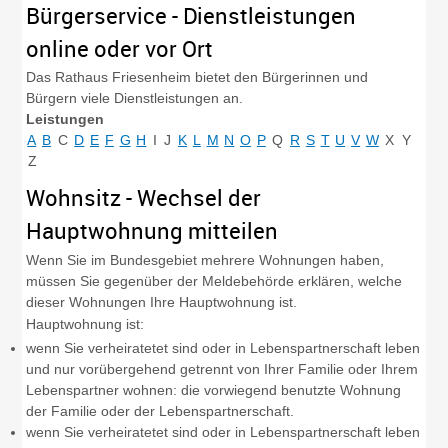
Bürgerservice - Dienstleistungen
online oder vor Ort
Das Rathaus Friesenheim bietet den Bürgerinnen und
Bürgern viele Dienstleistungen an.
Leistungen
A
B
C
D
E
F
G
H
I
J
K
L
M
N
O
P
Q
R
S
T
U
V
W
X
Y
Z
Wohnsitz - Wechsel der
Hauptwohnung mitteilen
Wenn Sie im Bundesgebiet mehrere Wohnungen haben,
müssen Sie gegenüber der Meldebehörde erklären, welche
dieser Wohnungen Ihre Hauptwohnung ist.
Hauptwohnung ist:
wenn Sie verheiratetet sind oder in Lebenspartnerschaft leben
und nur vorübergehend getrennt von Ihrer Familie oder Ihrem
Lebenspartner wohnen: die vorwiegend benutzte Wohnung
der Familie oder der Lebenspartnerschaft.
wenn Sie verheiratetet sind oder in Lebenspartnerschaft leben